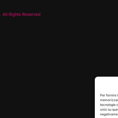
 All Rights Reserved
Per fornire 
memorizzare
tecnologie 
unici su que
negativament