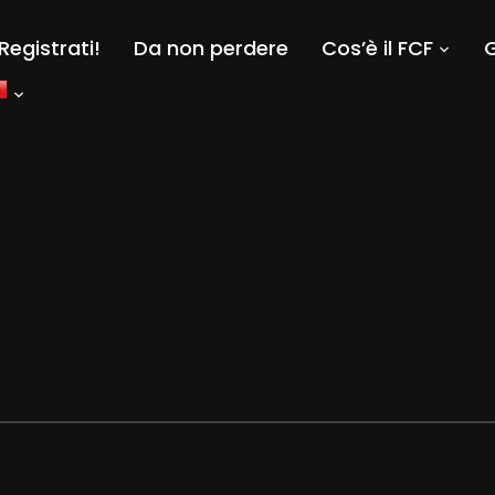
Registrati!
Da non perdere
Cos’è il FCF
G