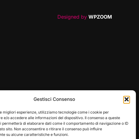
Designed by
WPZOOM
Gestisci Consenso
le migliori esperienze, utilizziamo tecnologie come i cookie per
 e/o accedere alle informazioni del dispositivo. Il consenso a queste
ci permetterà di elaborare dati come il comportamento di navigazione o ID
sto sito. Non acconsentire o ritirare il consenso può influire
e su alcune caratteristiche e funzioni.