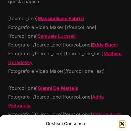
questa pagina:
[fourcol_one]
Massimiliano Fabrizi
Fotografo e Video Maker [/fourcol_one]
[fourcol_one]
Samuele Lucarelli
Fotografo [/fourcol_one][fourcol_one]
Eddy Bucci
Fotografo [/fourcol_one] [fourcol_one_last]
Mathieu
Goradesky
Fotografo e Video Maker[/fourcol_one_last]
[fourcol_one]
Gianni De Matteis
Fotografo [/fourcol_one][fourcol_one]
Adria
Pietrocola
Fotografo [/fourcol_one][fourcol_one]
Tatiana Kristi
Fotografo [/fourcol_one]
Gestisci Consenso