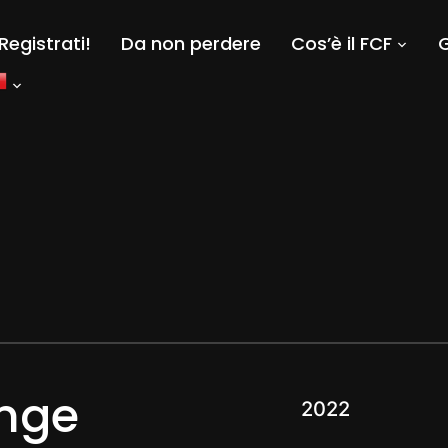
Registrati!
Da non perdere
Cos’è il FCF
G
enge
2022