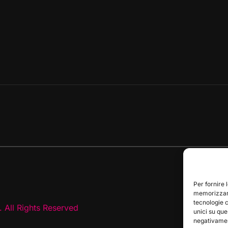
Per fornire 
memorizzare
tecnologie 
 All Rights Reserved
unici su que
negativament