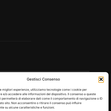
Gestisci Consenso
le migliori esperienze, utilizziamo tecnologie come i cookie per
 e/o accedere alle informazioni del dispositivo. Il consenso a queste
ci permetterà di elaborare dati come il comportamento di navigazione o ID
Designed by
WPZOOM
sto sito. Non acconsentire o ritirare il consenso può influire
e su alcune caratteristiche e funzioni.