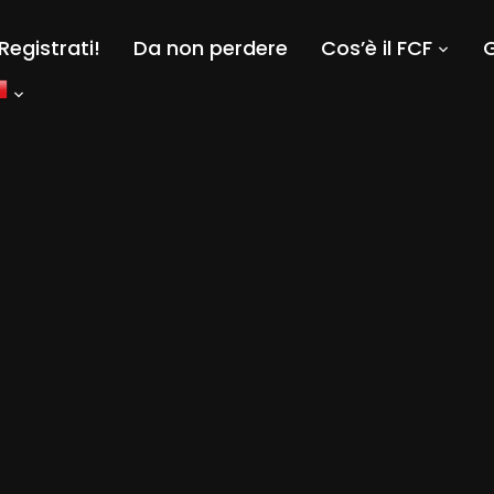
Registrati!
Da non perdere
Cos’è il FCF
G