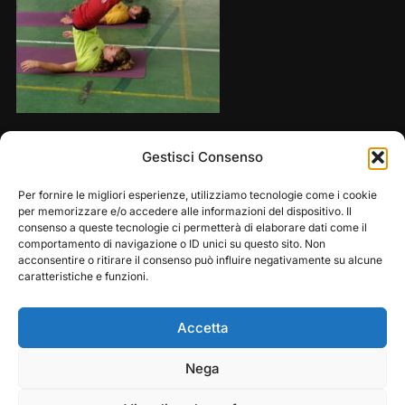
Share this:
Gestisci Consenso
Per fornire le migliori esperienze, utilizziamo tecnologie come i cookie
per memorizzare e/o accedere alle informazioni del dispositivo. Il
consenso a queste tecnologie ci permetterà di elaborare dati come il
comportamento di navigazione o ID unici su questo sito. Non
acconsentire o ritirare il consenso può influire negativamente su alcune
caratteristiche e funzioni.
Accetta
Play
Pause
Nega
Copyright © 2026 — Frasassi Climbing Festival. All
Rights Reserved