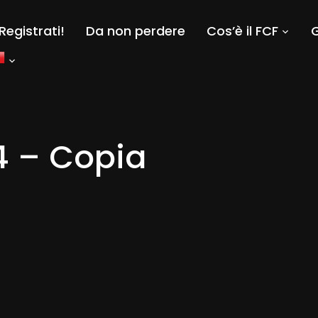
Registrati!
Da non perdere
Cos’è il FCF
G
 – Copia