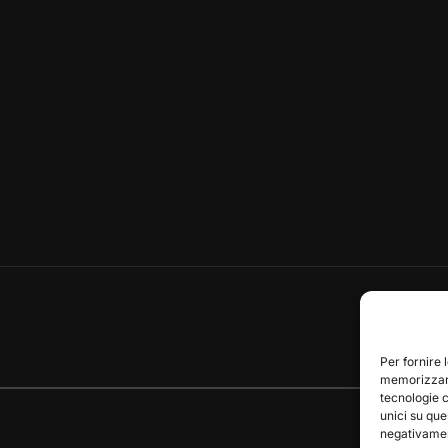
Per fornire 
memorizzare
tecnologie 
unici su que
negativament