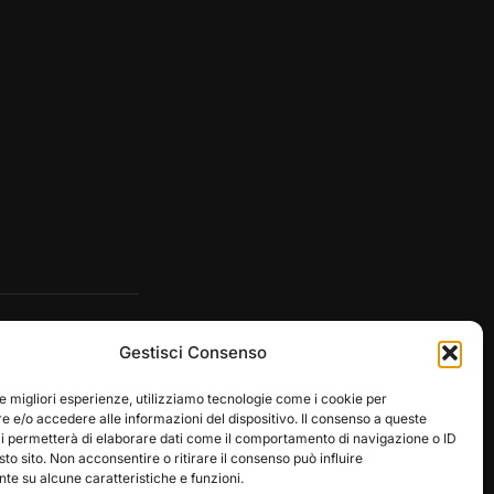
Gestisci Consenso
le migliori esperienze, utilizziamo tecnologie come i cookie per
 e/o accedere alle informazioni del dispositivo. Il consenso a queste
ci permetterà di elaborare dati come il comportamento di navigazione o ID
sto sito. Non acconsentire o ritirare il consenso può influire
e su alcune caratteristiche e funzioni.