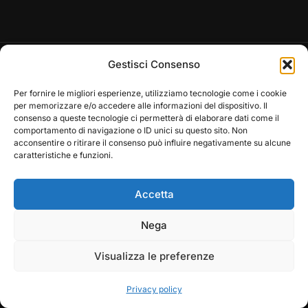
Gestisci Consenso
Per fornire le migliori esperienze, utilizziamo tecnologie come i cookie
per memorizzare e/o accedere alle informazioni del dispositivo. Il
consenso a queste tecnologie ci permetterà di elaborare dati come il
comportamento di navigazione o ID unici su questo sito. Non
acconsentire o ritirare il consenso può influire negativamente su alcune
Copyright © 2026 — Frasassi Climbing Festival. All
caratteristiche e funzioni.
Rights Reserved
Designed by
WPZOOM
Accetta
Play
Pause
Nega
Visualizza le preferenze
Privacy policy