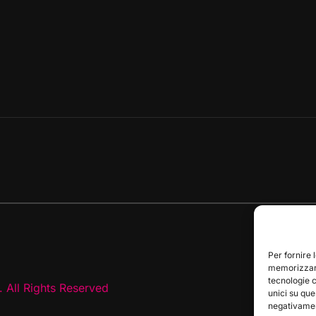
Per fornire 
memorizzare
tecnologie 
 All Rights Reserved
unici su que
negativament