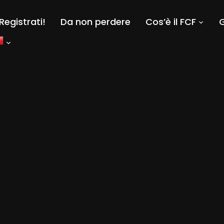
Registrati!
Da non perdere
Cos’è il FCF
G