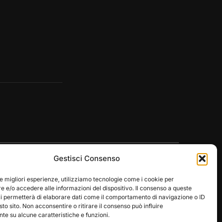
Gestisci Consenso
le migliori esperienze, utilizziamo tecnologie come i cookie per
 e/o accedere alle informazioni del dispositivo. Il consenso a queste
ci permetterà di elaborare dati come il comportamento di navigazione o ID
Designed by
WPZOOM
sto sito. Non acconsentire o ritirare il consenso può influire
e su alcune caratteristiche e funzioni.