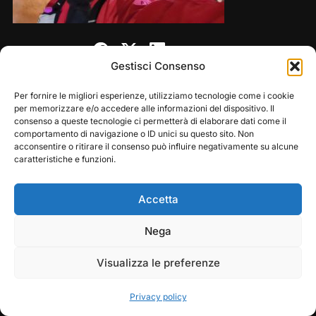
Share this:
Gestisci Consenso
Per fornire le migliori esperienze, utilizziamo tecnologie come i cookie
per memorizzare e/o accedere alle informazioni del dispositivo. Il
consenso a queste tecnologie ci permetterà di elaborare dati come il
comportamento di navigazione o ID unici su questo sito. Non
acconsentire o ritirare il consenso può influire negativamente su alcune
caratteristiche e funzioni.
Accetta
Copyright © 2026 — Frasassi Climbing Festival. All
Play
Pause
Nega
Rights Reserved
Visualizza le preferenze
Designed by
WPZOOM
Privacy policy