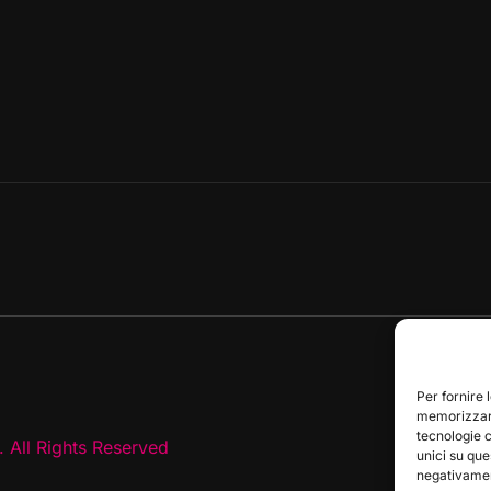
Per fornire 
memorizzare
tecnologie 
 All Rights Reserved
unici su que
negativament