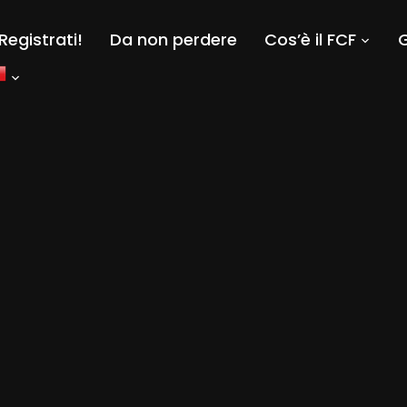
Registrati!
Da non perdere
Cos’è il FCF
G