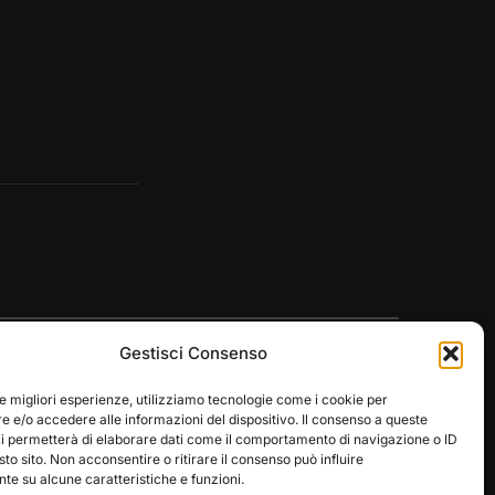
Gestisci Consenso
le migliori esperienze, utilizziamo tecnologie come i cookie per
 e/o accedere alle informazioni del dispositivo. Il consenso a queste
ci permetterà di elaborare dati come il comportamento di navigazione o ID
Designed by
WPZOOM
sto sito. Non acconsentire o ritirare il consenso può influire
e su alcune caratteristiche e funzioni.