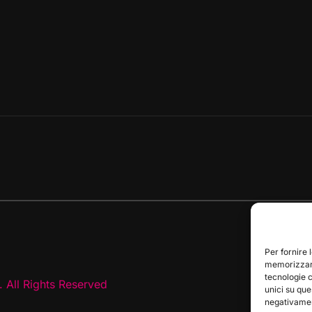
Per fornire 
memorizzare
tecnologie 
 All Rights Reserved
unici su que
negativament