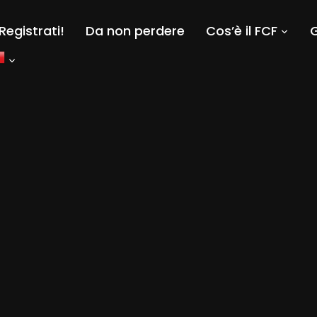
Registrati!
Da non perdere
Cos’è il FCF
G