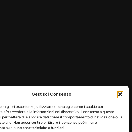
Gestisci Consenso
le migliori esperienze, utilizziamo tecnologie come i cookie per
 e/o accedere alle informazioni del dispositivo. Il consenso a queste
ci permetterà di elaborare dati come il comportamento di navigazione o ID
Designed by
WPZOOM
sto sito. Non acconsentire o ritirare il consenso può influire
e su alcune caratteristiche e funzioni.