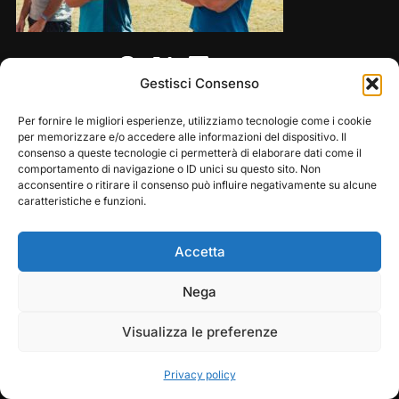
Share this:
Gestisci Consenso
Per fornire le migliori esperienze, utilizziamo tecnologie come i cookie
per memorizzare e/o accedere alle informazioni del dispositivo. Il
consenso a queste tecnologie ci permetterà di elaborare dati come il
comportamento di navigazione o ID unici su questo sito. Non
acconsentire o ritirare il consenso può influire negativamente su alcune
caratteristiche e funzioni.
Accetta
Copyright © 2026 — Frasassi Climbing Festival. All
Play
Pause
Nega
Rights Reserved
Visualizza le preferenze
Designed by
WPZOOM
Privacy policy