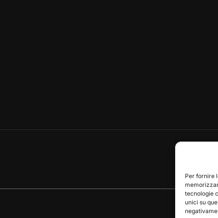
Per fornire 
memorizzare
tecnologie 
unici su que
negativament