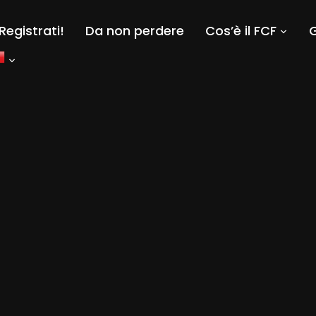
Registrati!
Da non perdere
Cos’è il FCF
G