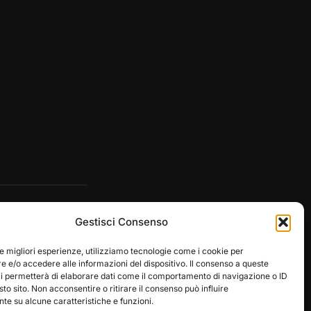
Gestisci Consenso
le migliori esperienze, utilizziamo tecnologie come i cookie per
 e/o accedere alle informazioni del dispositivo. Il consenso a queste
ci permetterà di elaborare dati come il comportamento di navigazione o ID
sto sito. Non acconsentire o ritirare il consenso può influire
e su alcune caratteristiche e funzioni.