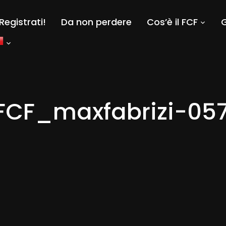
Registrati!
Da non perdere
Cos’è il FCF
G
FCF_maxfabrizi-05