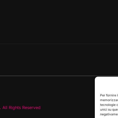
Per fornire 
memorizzare
tecnologie 
 All Rights Reserved
unici su que
negativament