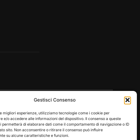
Gestisci Consenso
le migliori esperienze, utilizziamo tecnologie come i cookie per
 e/o accedere alle informazioni del dispositivo. Il consenso a queste
ci permetterà di elaborare dati come il comportamento di navigazione o ID
Designed by
WPZOOM
sto sito. Non acconsentire o ritirare il consenso può influire
e su alcune caratteristiche e funzioni.