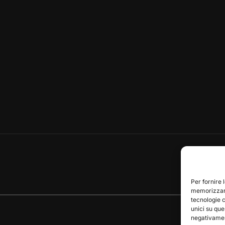
Per fornire 
memorizzare
tecnologie 
unici su que
negativament