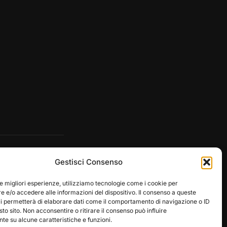
Gestisci Consenso
le migliori esperienze, utilizziamo tecnologie come i cookie per
 e/o accedere alle informazioni del dispositivo. Il consenso a queste
ci permetterà di elaborare dati come il comportamento di navigazione o ID
sto sito. Non acconsentire o ritirare il consenso può influire
e su alcune caratteristiche e funzioni.