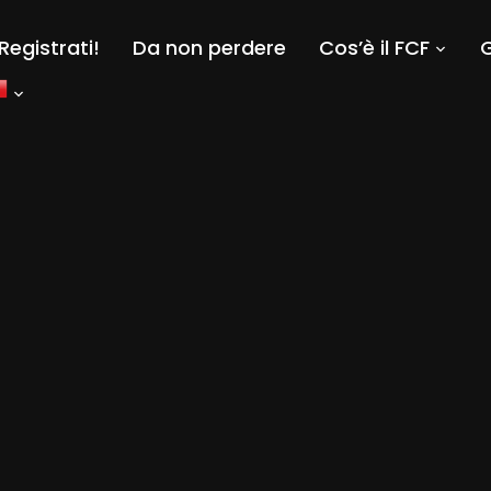
Registrati!
Da non perdere
Cos’è il FCF
G