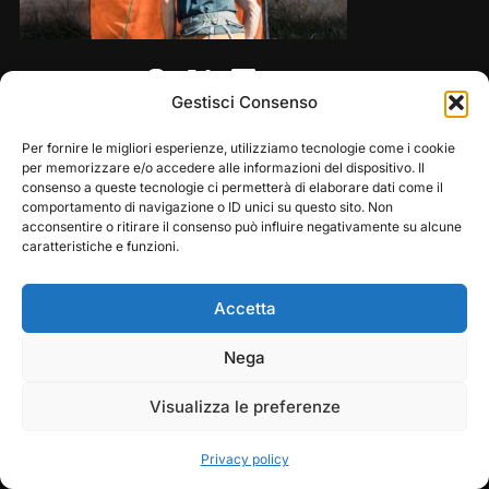
Share this:
Gestisci Consenso
Per fornire le migliori esperienze, utilizziamo tecnologie come i cookie
per memorizzare e/o accedere alle informazioni del dispositivo. Il
consenso a queste tecnologie ci permetterà di elaborare dati come il
comportamento di navigazione o ID unici su questo sito. Non
acconsentire o ritirare il consenso può influire negativamente su alcune
caratteristiche e funzioni.
Accetta
Copyright © 2026 — Frasassi Climbing Festival. All
Play
Pause
Nega
Rights Reserved
Visualizza le preferenze
Designed by
WPZOOM
Privacy policy