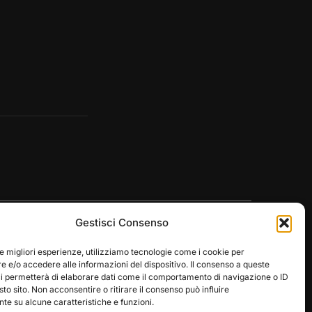
Gestisci Consenso
le migliori esperienze, utilizziamo tecnologie come i cookie per
 e/o accedere alle informazioni del dispositivo. Il consenso a queste
ci permetterà di elaborare dati come il comportamento di navigazione o ID
Designed by
WPZOOM
sto sito. Non acconsentire o ritirare il consenso può influire
e su alcune caratteristiche e funzioni.