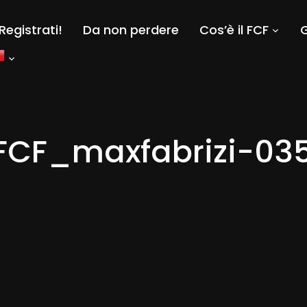
Registrati!
Da non perdere
Cos’è il FCF
G
FCF_maxfabrizi-03