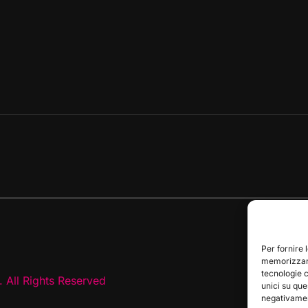
Per fornire 
memorizzare
tecnologie 
 All Rights Reserved
unici su que
negativament