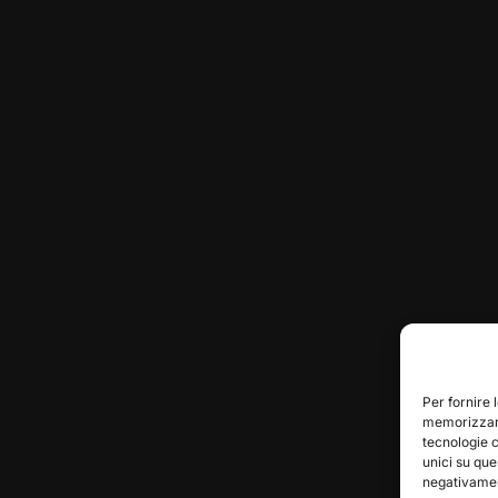
Per fornire 
memorizzare
tecnologie 
unici su que
negativament