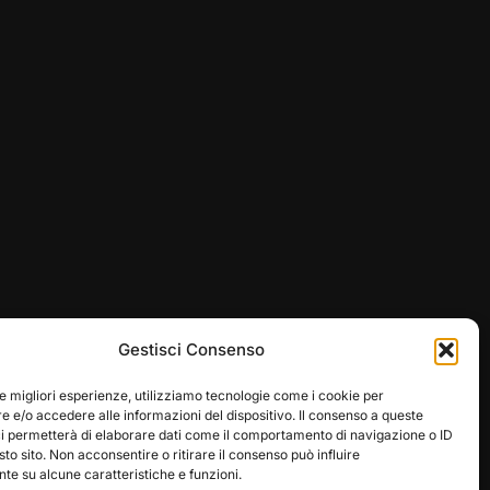
Gestisci Consenso
le migliori esperienze, utilizziamo tecnologie come i cookie per
 e/o accedere alle informazioni del dispositivo. Il consenso a queste
ci permetterà di elaborare dati come il comportamento di navigazione o ID
sto sito. Non acconsentire o ritirare il consenso può influire
e su alcune caratteristiche e funzioni.