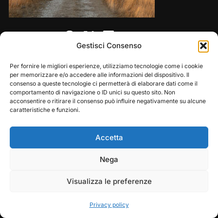
Share this:
Gestisci Consenso
Per fornire le migliori esperienze, utilizziamo tecnologie come i cookie
per memorizzare e/o accedere alle informazioni del dispositivo. Il
consenso a queste tecnologie ci permetterà di elaborare dati come il
comportamento di navigazione o ID unici su questo sito. Non
acconsentire o ritirare il consenso può influire negativamente su alcune
caratteristiche e funzioni.
Accetta
Copyright © 2026 — Frasassi Climbing Festival. All
Play
Pause
Nega
Rights Reserved
Visualizza le preferenze
Designed by
WPZOOM
Privacy policy