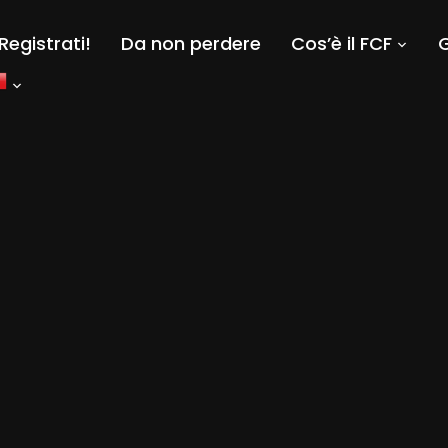
Registrati!
Da non perdere
Cos’è il FCF
G