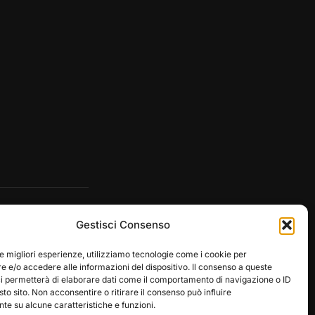
Gestisci Consenso
le migliori esperienze, utilizziamo tecnologie come i cookie per
 e/o accedere alle informazioni del dispositivo. Il consenso a queste
ci permetterà di elaborare dati come il comportamento di navigazione o ID
sto sito. Non acconsentire o ritirare il consenso può influire
e su alcune caratteristiche e funzioni.