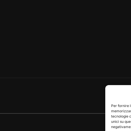
Per fornire 
memorizzare
tecnologie 
unici su que
negativament