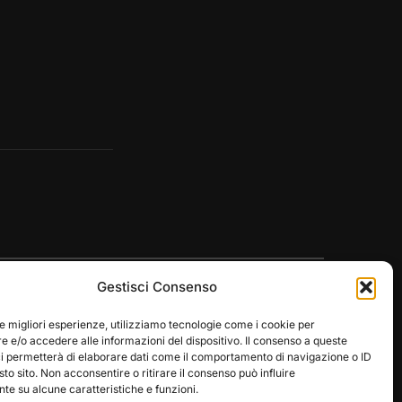
Gestisci Consenso
le migliori esperienze, utilizziamo tecnologie come i cookie per
 e/o accedere alle informazioni del dispositivo. Il consenso a queste
ci permetterà di elaborare dati come il comportamento di navigazione o ID
Designed by
WPZOOM
sto sito. Non acconsentire o ritirare il consenso può influire
e su alcune caratteristiche e funzioni.