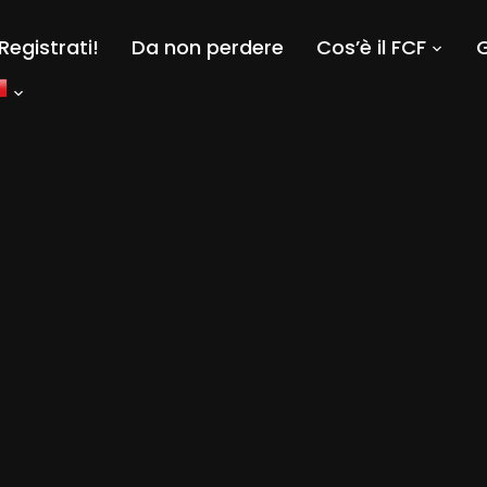
Registrati!
Da non perdere
Cos’è il FCF
G