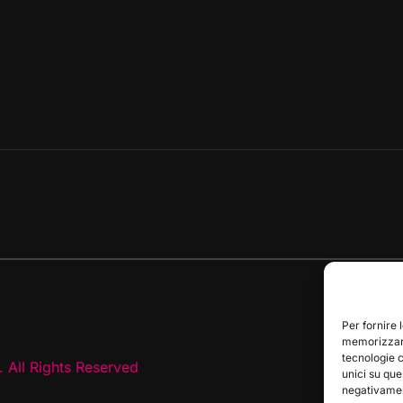
Per fornire 
memorizzare
tecnologie 
 All Rights Reserved
unici su que
negativament