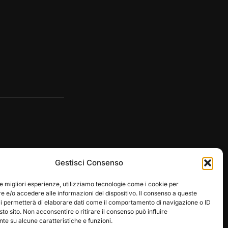
Gestisci Consenso
le migliori esperienze, utilizziamo tecnologie come i cookie per
 e/o accedere alle informazioni del dispositivo. Il consenso a queste
ci permetterà di elaborare dati come il comportamento di navigazione o ID
sto sito. Non acconsentire o ritirare il consenso può influire
Designed by
WPZOOM
e su alcune caratteristiche e funzioni.