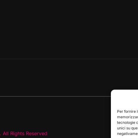
Per fornire 
memorizzare
tecnologie 
unici su que
 All Rights Reserved
negativament