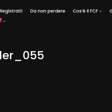
Registrati!
Da non perdere
Cos’è il FCF
G
lder_055