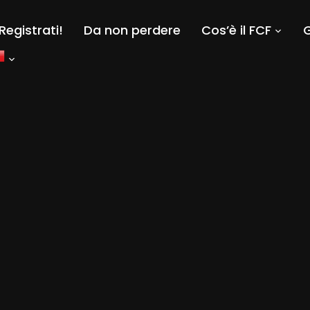
Registrati!
Da non perdere
Cos’è il FCF
G