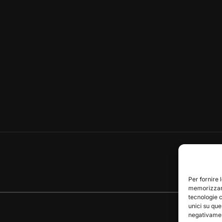
Per fornire 
memorizzare
tecnologie 
unici su que
negativament