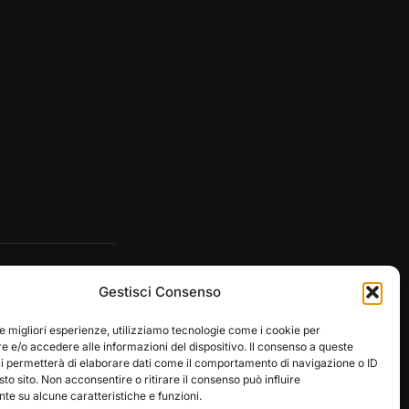
Gestisci Consenso
le migliori esperienze, utilizziamo tecnologie come i cookie per
 e/o accedere alle informazioni del dispositivo. Il consenso a queste
ci permetterà di elaborare dati come il comportamento di navigazione o ID
sto sito. Non acconsentire o ritirare il consenso può influire
e su alcune caratteristiche e funzioni.