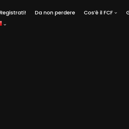
Registrati!
Da non perdere
Cos’è il FCF
G