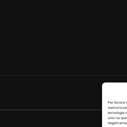
Per fornire 
memorizzare
tecnologie 
unici su que
negativament