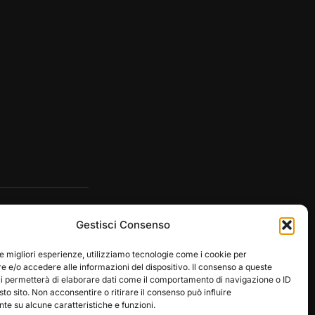
Gestisci Consenso
le migliori esperienze, utilizziamo tecnologie come i cookie per
 e/o accedere alle informazioni del dispositivo. Il consenso a queste
ci permetterà di elaborare dati come il comportamento di navigazione o ID
sto sito. Non acconsentire o ritirare il consenso può influire
e su alcune caratteristiche e funzioni.