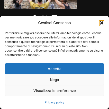
Share this:
Gestisci Consenso
Per fornire le migliori esperienze, utilizziamo tecnologie come i cookie
per memorizzare e/o accedere alle informazioni del dispositivo. Il
consenso a queste tecnologie ci permetterà di elaborare dati come il
comportamento di navigazione o ID unici su questo sito. Non
acconsentire o ritirare il consenso può influire negativamente su alcune
caratteristiche e funzioni.
Accetta
Copyright © 2026 — Frasassi Climbing Festival. All
Play
Pause
Nega
Rights Reserved
Visualizza le preferenze
Designed by
WPZOOM
Privacy policy