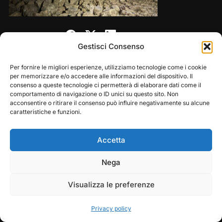
Share this:
Gestisci Consenso
Per fornire le migliori esperienze, utilizziamo tecnologie come i cookie
per memorizzare e/o accedere alle informazioni del dispositivo. Il
consenso a queste tecnologie ci permetterà di elaborare dati come il
comportamento di navigazione o ID unici su questo sito. Non
acconsentire o ritirare il consenso può influire negativamente su alcune
caratteristiche e funzioni.
Accetta
Copyright © 2026 — Frasassi Climbing Festival. All
Play
Pause
Nega
Rights Reserved
Visualizza le preferenze
Designed by
WPZOOM
Privacy policy