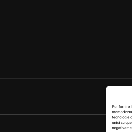
Per fornire 
memorizzare
tecnologie 
unici su que
negativament