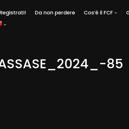
Registrati!
Da non perdere
Cos’è il FCF
G
ASSASE_2024_-85