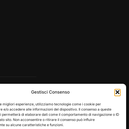
Gestisci Consenso
le migliori esperienze, utilizziamo tecnologie come i cookie per
 e/o accedere alle informazioni del dispositivo. Il consenso a queste
ci permetterà di elaborare dati come il comportamento di navigazione o ID
sto sito. Non acconsentire o ritirare il consenso può influire
e su alcune caratteristiche e funzioni.