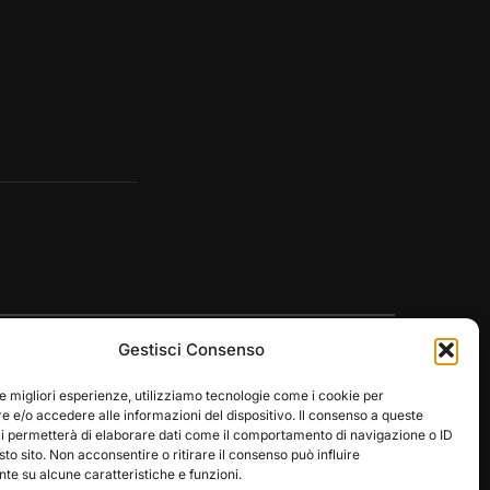
Gestisci Consenso
le migliori esperienze, utilizziamo tecnologie come i cookie per
 e/o accedere alle informazioni del dispositivo. Il consenso a queste
ci permetterà di elaborare dati come il comportamento di navigazione o ID
Designed by
WPZOOM
sto sito. Non acconsentire o ritirare il consenso può influire
e su alcune caratteristiche e funzioni.