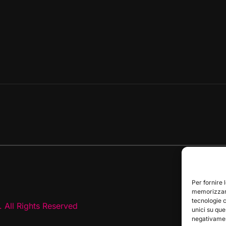
Per fornire 
memorizzare
tecnologie 
 All Rights Reserved
unici su que
negativament