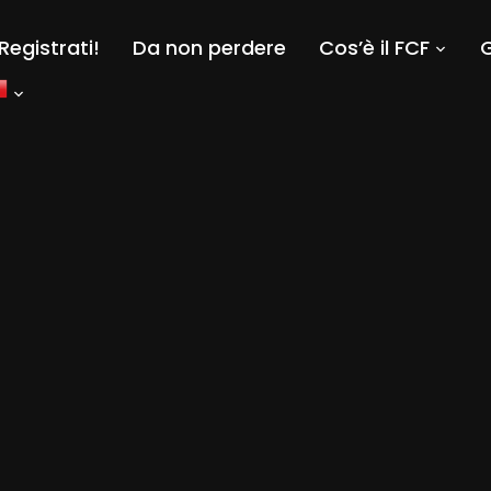
Registrati!
Da non perdere
Cos’è il FCF
G