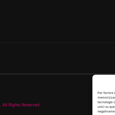
Per fornire 
memorizzare
tecnologie 
 All Rights Reserved
unici su que
negativament