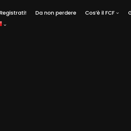
Registrati!
Da non perdere
Cos’è il FCF
G