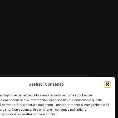
Gestisci Consenso
le migliori esperienze, utilizziamo tecnologie come i cookie per
 e/o accedere alle informazioni del dispositivo. Il consenso a queste
ci permetterà di elaborare dati come il comportamento di navigazione o ID
Designed by
WPZOOM
sto sito. Non acconsentire o ritirare il consenso può influire
e su alcune caratteristiche e funzioni.