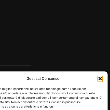
Gestisci Consenso
le migliori esperienze, utilizziamo tecnologie come i cookie per
 e/o accedere alle informazioni del dispositivo. Il consenso a queste
ci permetterà di elaborare dati come il comportamento di navigazione o ID
sto sito. Non acconsentire o ritirare il consenso può influire
e su alcune caratteristiche e funzioni.