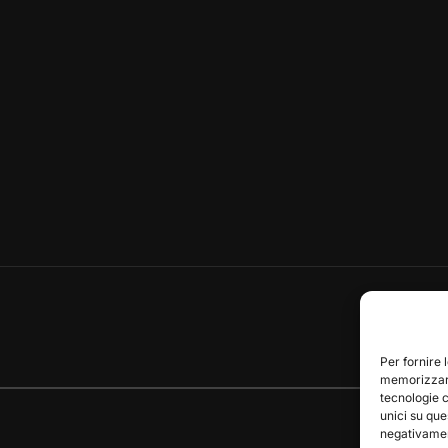
Per fornire 
memorizzare
tecnologie 
unici su que
negativament