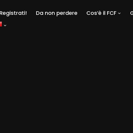
Registrati!
Da non perdere
Cos’è il FCF
G