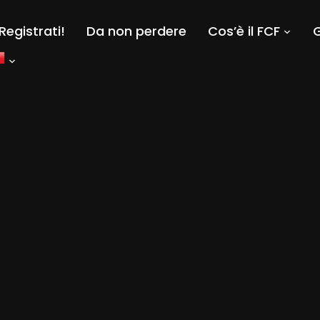
Registrati!
Da non perdere
Cos’è il FCF
G