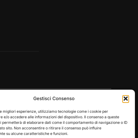
Gestisci Consenso
le migliori esperienze, utilizziamo tecnologie come i cookie per
 e/o accedere alle informazioni del dispositivo. Il consenso a queste
ci permetterà di elaborare dati come il comportamento di navigazione o ID
Designed by
WPZOOM
sto sito. Non acconsentire o ritirare il consenso può influire
e su alcune caratteristiche e funzioni.