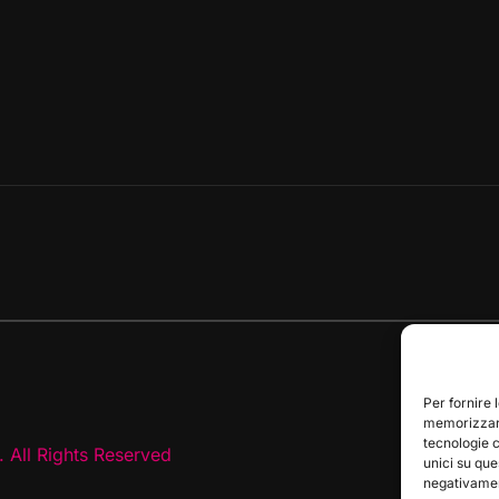
Per fornire 
memorizzare
tecnologie 
 All Rights Reserved
unici su que
negativament