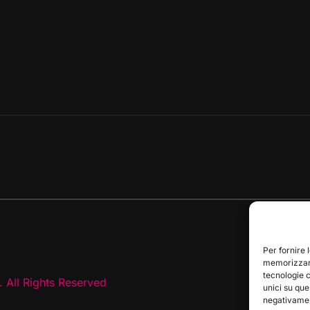
Per fornire 
memorizzare
tecnologie 
 All Rights Reserved
unici su que
negativament