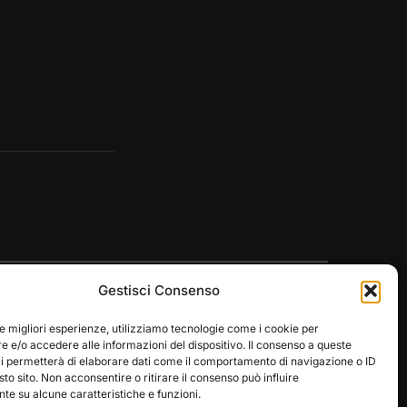
Gestisci Consenso
le migliori esperienze, utilizziamo tecnologie come i cookie per
 e/o accedere alle informazioni del dispositivo. Il consenso a queste
ci permetterà di elaborare dati come il comportamento di navigazione o ID
Designed by
WPZOOM
sto sito. Non acconsentire o ritirare il consenso può influire
e su alcune caratteristiche e funzioni.