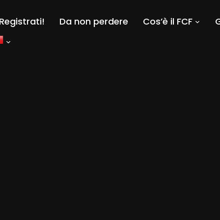
Registrati!
Da non perdere
Cos’è il FCF
G