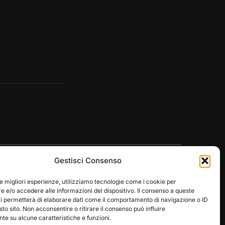
Gestisci Consenso
le migliori esperienze, utilizziamo tecnologie come i cookie per
 e/o accedere alle informazioni del dispositivo. Il consenso a queste
ci permetterà di elaborare dati come il comportamento di navigazione o ID
Designed by
WPZOOM
sto sito. Non acconsentire o ritirare il consenso può influire
e su alcune caratteristiche e funzioni.