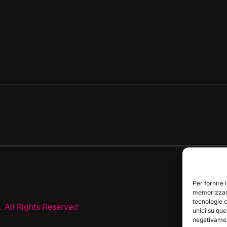
Per fornire 
memorizzare
tecnologie 
 All Rights Reserved
unici su que
negativament