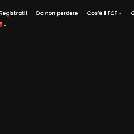
Registrati!
Da non perdere
Cos’è il FCF
G