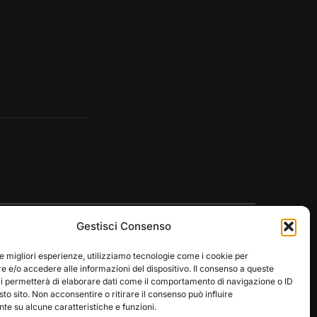
Gestisci Consenso
le migliori esperienze, utilizziamo tecnologie come i cookie per
 e/o accedere alle informazioni del dispositivo. Il consenso a queste
ci permetterà di elaborare dati come il comportamento di navigazione o ID
Designed by
WPZOOM
sto sito. Non acconsentire o ritirare il consenso può influire
e su alcune caratteristiche e funzioni.