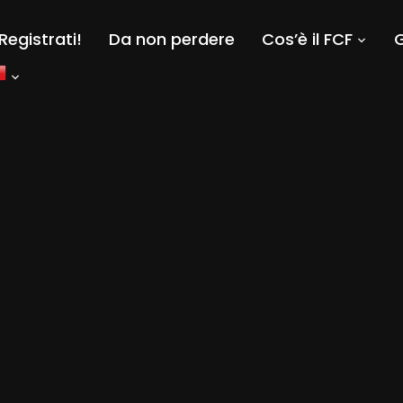
Registrati!
Da non perdere
Cos’è il FCF
G