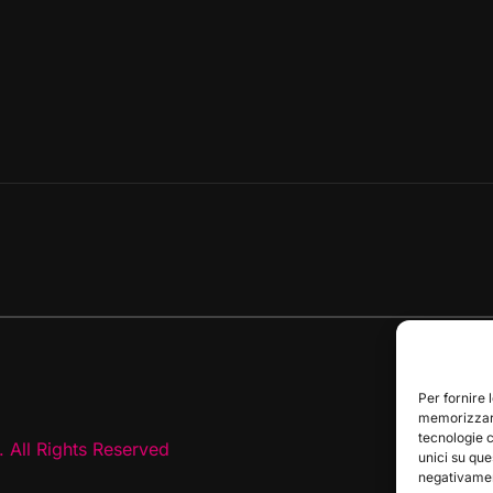
Per fornire 
memorizzare
tecnologie 
 All Rights Reserved
unici su que
negativament