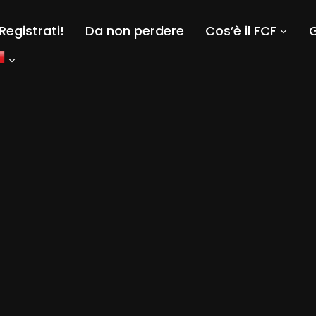
Registrati!
Da non perdere
Cos’è il FCF
G