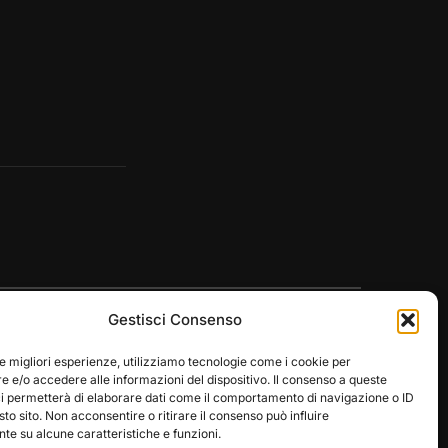
Gestisci Consenso
le migliori esperienze, utilizziamo tecnologie come i cookie per
 e/o accedere alle informazioni del dispositivo. Il consenso a queste
ci permetterà di elaborare dati come il comportamento di navigazione o ID
Designed by
WPZOOM
sto sito. Non acconsentire o ritirare il consenso può influire
e su alcune caratteristiche e funzioni.