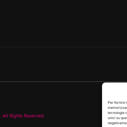
Per fornire 
memorizzare
tecnologie 
 All Rights Reserved
unici su que
negativament