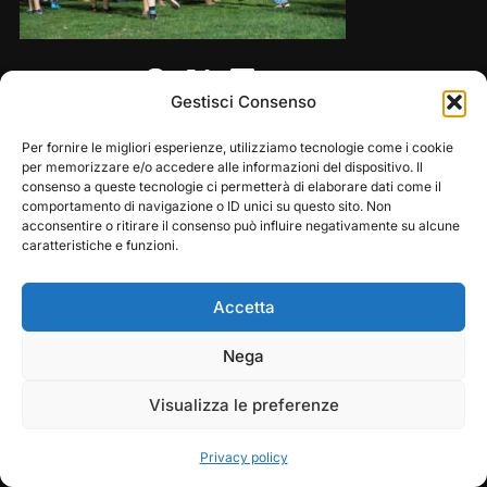
Share this:
Gestisci Consenso
Per fornire le migliori esperienze, utilizziamo tecnologie come i cookie
per memorizzare e/o accedere alle informazioni del dispositivo. Il
consenso a queste tecnologie ci permetterà di elaborare dati come il
comportamento di navigazione o ID unici su questo sito. Non
acconsentire o ritirare il consenso può influire negativamente su alcune
caratteristiche e funzioni.
Accetta
Copyright © 2026 — Frasassi Climbing Festival. All
Play
Pause
Nega
Rights Reserved
Visualizza le preferenze
Designed by
WPZOOM
Privacy policy