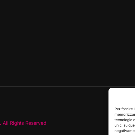
Per fornire 
memorizzare
tecnologie 
 All Rights Reserved
unici su que
negativament