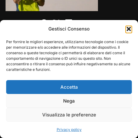
Share this:
Gestisci Consenso
Per fornire le migliori esperienze, utilizziamo tecnologie come i cookie
per memorizzare e/o accedere alle informazioni del dispositivo. Il
consenso a queste tecnologie ci permetterà di elaborare dati come il
comportamento di navigazione o ID unici su questo sito. Non
acconsentire o ritirare il consenso può influire negativamente su alcune
caratteristiche e funzioni.
Accetta
Copyright © 2026 — Frasassi Climbing Festival. All
Play
Pause
Nega
Rights Reserved
Visualizza le preferenze
Designed by
WPZOOM
Privacy policy