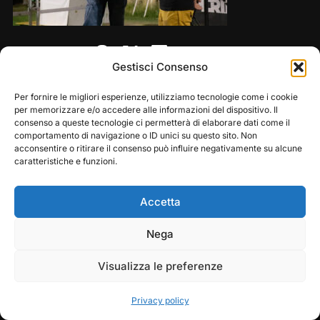
Share this:
Gestisci Consenso
Per fornire le migliori esperienze, utilizziamo tecnologie come i cookie
per memorizzare e/o accedere alle informazioni del dispositivo. Il
consenso a queste tecnologie ci permetterà di elaborare dati come il
comportamento di navigazione o ID unici su questo sito. Non
acconsentire o ritirare il consenso può influire negativamente su alcune
caratteristiche e funzioni.
Accetta
Copyright © 2026 — Frasassi Climbing Festival. All
Play
Pause
Nega
Rights Reserved
Visualizza le preferenze
Designed by
WPZOOM
Privacy policy