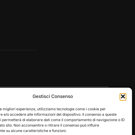
Gestisci Consenso
le migliori esperienze, utilizziamo tecnologie come i cookie per
 e/o accedere alle informazioni del dispositivo. Il consenso a queste
ci permetterà di elaborare dati come il comportamento di navigazione o ID
Designed by
WPZOOM
sto sito. Non acconsentire o ritirare il consenso può influire
e su alcune caratteristiche e funzioni.