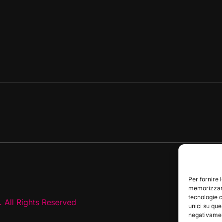
Per fornire 
memorizzare
tecnologie 
 All Rights Reserved
unici su que
negativament