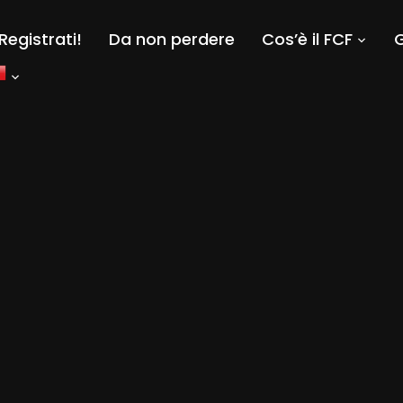
Registrati!
Da non perdere
Cos’è il FCF
G