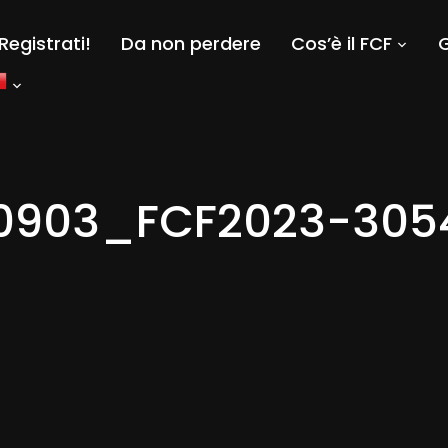
Registrati!
Da non perdere
Cos’è il FCF
G
0903_FCF2023-305