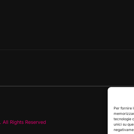
Per fornire 
memorizzare
tecnologie 
 All Rights Reserved
unici su que
negativament