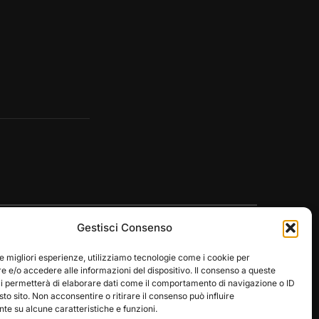
Gestisci Consenso
le migliori esperienze, utilizziamo tecnologie come i cookie per
 e/o accedere alle informazioni del dispositivo. Il consenso a queste
ci permetterà di elaborare dati come il comportamento di navigazione o ID
Designed by
WPZOOM
sto sito. Non acconsentire o ritirare il consenso può influire
e su alcune caratteristiche e funzioni.