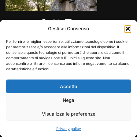
Share this:
Gestisci Consenso
Per fornire le migliori esperienze, utilizziamo tecnologie come i cookie
per memorizzare e/o accedere alle informazioni del dispositivo. Il
consenso a queste tecnologie ci permetterà di elaborare dati come il
comportamento di navigazione o ID unici su questo sito. Non
acconsentire o ritirare il consenso può influire negativamente su alcune
caratteristiche e funzioni.
Accetta
Copyright © 2026 — Frasassi Climbing Festival. All
Play
Pause
Nega
Rights Reserved
Visualizza le preferenze
Designed by
WPZOOM
Privacy policy