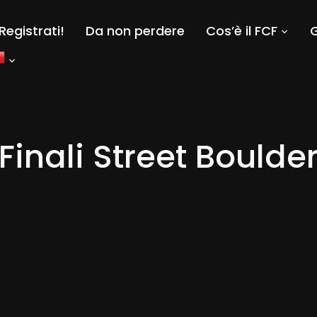
Registrati!
Da non perdere
Cos’è il FCF
G
Finali Street Boulde