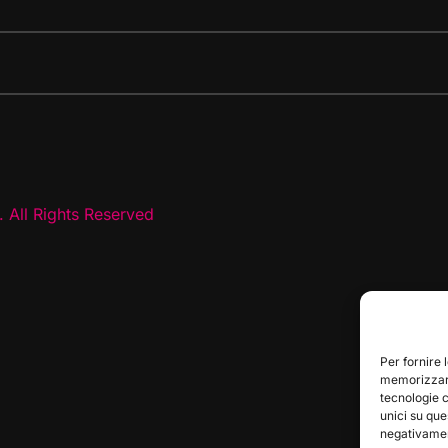
 All Rights Reserved
Per fornire 
memorizzare
tecnologie 
unici su que
negativament