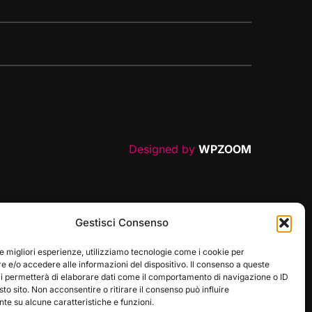
Designed by
WPZOOM
Gestisci Consenso
le migliori esperienze, utilizziamo tecnologie come i cookie per
 e/o accedere alle informazioni del dispositivo. Il consenso a queste
ci permetterà di elaborare dati come il comportamento di navigazione o ID
sto sito. Non acconsentire o ritirare il consenso può influire
e su alcune caratteristiche e funzioni.