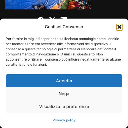
Share this:
Gestisci Consenso
Per fornire le migliori esperienze, utilizziamo tecnologie come i cookie
per memorizzare e/o accedere alle informazioni del dispositivo. Il
consenso a queste tecnologie ci permetterà di elaborare dati come il
comportamento di navigazione o ID unici su questo sito. Non
acconsentire o ritirare il consenso può influire negativamente su alcune
caratteristiche e funzioni.
Accetta
Copyright © 2026 — Frasassi Climbing Festival. All
Play
Pause
Nega
Rights Reserved
Visualizza le preferenze
Designed by
WPZOOM
Privacy policy