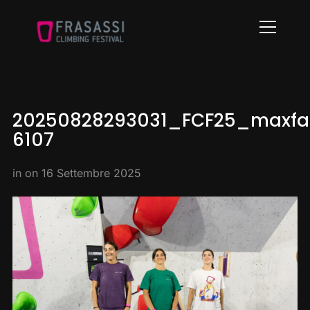
Info
20250828293031_FCF25_maxfab
6107
in on
16 Settembre 2025