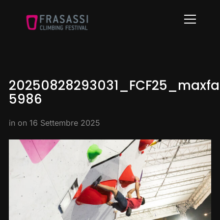
Info
20250828293031_FCF25_maxfab
5986
in on
16 Settembre 2025