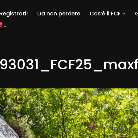
Registrati!
Da non perdere
Cos’è il FCF
G
93031_FCF25_maxfa