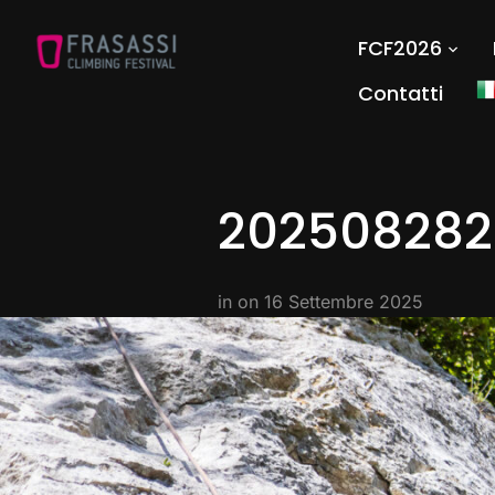
FCF2026
Contatti
202508282
in on
16 Settembre 2025