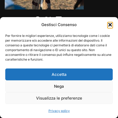
Share this:
Gestisci Consenso
Per fornire le migliori esperienze, utilizziamo tecnologie come i cookie
per memorizzare e/o accedere alle informazioni del dispositivo. Il
consenso a queste tecnologie ci permetterà di elaborare dati come il
comportamento di navigazione o ID unici su questo sito. Non
acconsentire o ritirare il consenso può influire negativamente su alcune
caratteristiche e funzioni.
Accetta
Copyright © 2026 — Frasassi Climbing Festival. All
Play
Pause
Nega
Rights Reserved
Visualizza le preferenze
Designed by
WPZOOM
Privacy policy