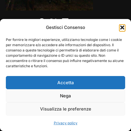
Share this:
Gestisci Consenso
Per fornire le migliori esperienze, utilizziamo tecnologie come i cookie
per memorizzare e/o accedere alle informazioni del dispositivo. Il
consenso a queste tecnologie ci permetterà di elaborare dati come il
comportamento di navigazione o ID unici su questo sito. Non
acconsentire o ritirare il consenso può influire negativamente su alcune
caratteristiche e funzioni.
Accetta
Copyright © 2026 — Frasassi Climbing Festival. All
Play
Pause
Nega
Rights Reserved
Visualizza le preferenze
Designed by
WPZOOM
Privacy policy