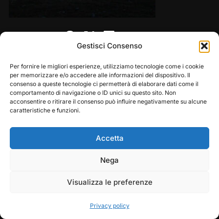
Share this:
Gestisci Consenso
Per fornire le migliori esperienze, utilizziamo tecnologie come i cookie
per memorizzare e/o accedere alle informazioni del dispositivo. Il
consenso a queste tecnologie ci permetterà di elaborare dati come il
comportamento di navigazione o ID unici su questo sito. Non
acconsentire o ritirare il consenso può influire negativamente su alcune
caratteristiche e funzioni.
Accetta
Copyright © 2026 — Frasassi Climbing Festival. All
Play
Pause
Nega
Rights Reserved
Visualizza le preferenze
Designed by
WPZOOM
Privacy policy